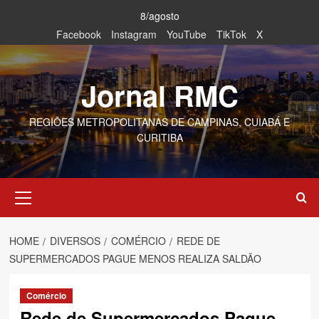
Skip
8/agosto
to
Facebook
Instagram
YouTube
TikTok
X
content
Jornal RMC
REGIÕES METROPOLITANAS DE CAMPINAS, CUIABÁ E
CURITIBA
Primary
Menu
HOME
DIVERSOS
COMÉRCIO
REDE DE
SUPERMERCADOS PAGUE MENOS REALIZA SALDÃO
Comércio
Rede de Supermercados Pague