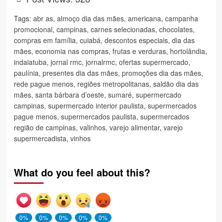
Tags:
abr as
,
almoço dia das mães
,
americana
,
campanha
promocional
,
campinas
,
carnes selecionadas
,
chocolates
,
compras em família
,
cuiabá
,
descontos especiais
,
dia das
mães
,
economia nas compras
,
frutas e verduras
,
hortolândia
,
indaiatuba
,
jornal rmc
,
jornalrmc
,
ofertas supermercado
,
paulínia
,
presentes dia das mães
,
promoções dia das mães
,
rede pague menos
,
regiões metropolitanas
,
saldão dia das
mães
,
santa bárbara d’oeste
,
sumaré
,
supermercado
campinas
,
supermercado interior paulista
,
supermercados
pague menos
,
supermercados paulista
,
supermercados
região de campinas
,
valinhos
,
varejo alimentar
,
varejo
supermercadista
,
vinhos
What do you feel about this?
0%
0%
0%
0%
0%