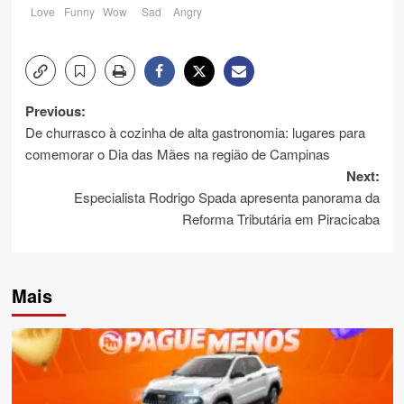
Love
Funny
Wow
Sad
Angry
Post
Previous:
De churrasco à cozinha de alta gastronomia: lugares para
navigation
comemorar o Dia das Mães na região de Campinas
Next:
Especialista Rodrigo Spada apresenta panorama da
Reforma Tributária em Piracicaba
Mais