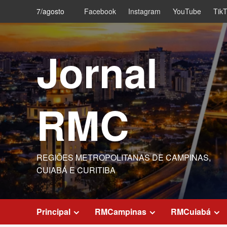
Skip
7/agosto
Facebook
Instagram
YouTube
Tik
to
content
Jornal
RMC
REGIÕES METROPOLITANAS DE CAMPINAS,
CUIABÁ E CURITIBA
Principal
RMCampinas
RMCuiabá