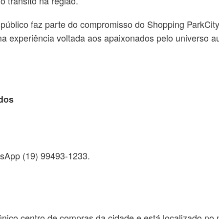
 trânsito na região.
e público faz parte do compromisso do Shopping ParkCit
ma experiência voltada aos apaixonados pelo universo 
ados
atsApp (19) 99493-1233.
nico centro de compras da cidade e está localizado no