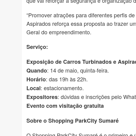
que vai reforçar a segurança e organização do
“Promover atrações para diferentes perfis d
Aspirados reforça essa proposta ao trazer u
Geral do empreendimento.
Serviço:
Exposição de Carros Turbinados e Aspir
: 14 de maio, quinta-feira.
Quando
: das 19h às 22h.
Horário
: estacionamento.
Local
: dúvidas e inscrições pelo Wh
Expositores
Evento com visitação gratuita
Sobre o Shopping ParkCity Sumaré
O Shopping ParkCity Sumaré é o primeiro e ú