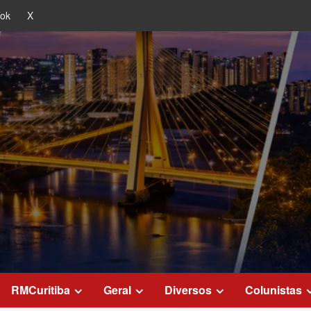
Tok
X
RMCuritiba
Geral
Diversos
Colunistas