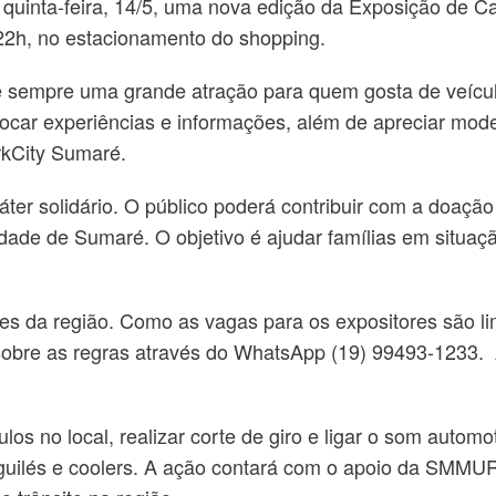
uinta-feira, 14/5, uma nova edição da Exposição de Ca
 22h, no estacionamento do shopping.
é sempre uma grande atração para quem gosta de veícul
ocar experiências e informações, além de apreciar mode
rkCity Sumaré.
áter solidário. O público poderá contribuir com a doaç
dade de Sumaré. O objetivo é ajudar famílias em situaçã
s da região. Como as vagas para os expositores são lim
obre as regras através do WhatsApp (19) 99493-1233. A
los no local, realizar corte de giro e ligar o som automo
guilés e coolers. A ação contará com o apoio da SMMUR 