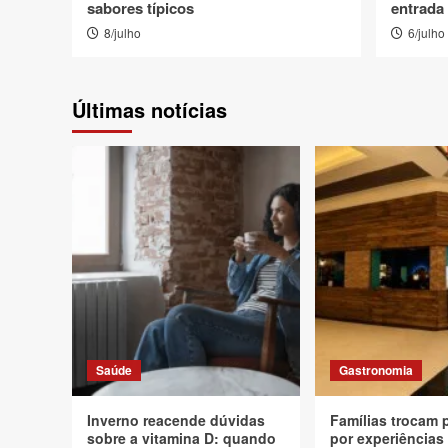
sabores típicos
entrada 
8/julho
6/julho
Últimas notícias
Saúde
Gastronomia
Inverno reacende dúvidas
Famílias trocam 
sobre a vitamina D: quando
por experiências