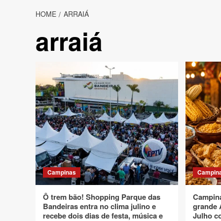
HOME
ARRAIÁ
arraiá
Campinas
Campin
Ô trem bão! Shopping Parque das
Campin
Bandeiras entra no clima julino e
grande A
recebe dois dias de festa, música e
Julho c