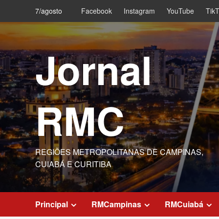
Skip
7/agosto
Facebook
Instagram
YouTube
Tik
to
content
Jornal
RMC
REGIÕES METROPOLITANAS DE CAMPINAS,
CUIABÁ E CURITIBA
Principal
RMCampinas
RMCuiabá