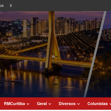
Tok
X
RMCuritiba
Geral
Diversos
Colunistas