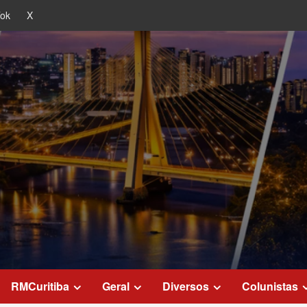
Tok
X
RMCuritiba
Geral
Diversos
Colunistas