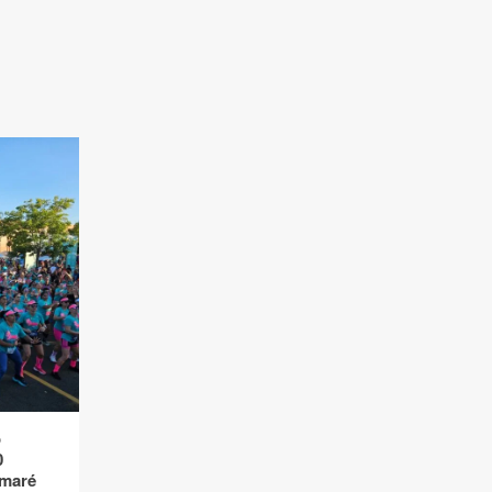
o
0
umaré