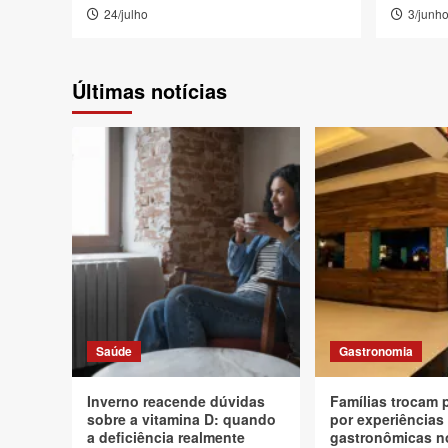
24/julho
3/junh
Últimas notícias
Saúde
Gastronomia
Inverno reacende dúvidas
Famílias trocam 
sobre a vitamina D: quando
por experiências
a deficiência realmente
gastronômicas n