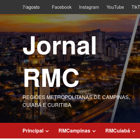
Skip
7/agosto
Facebook
Instagram
YouTube
Tik
to
content
Jornal
RMC
REGIÕES METROPOLITANAS DE CAMPINAS,
CUIABÁ E CURITIBA
Principal
RMCampinas
RMCuiabá