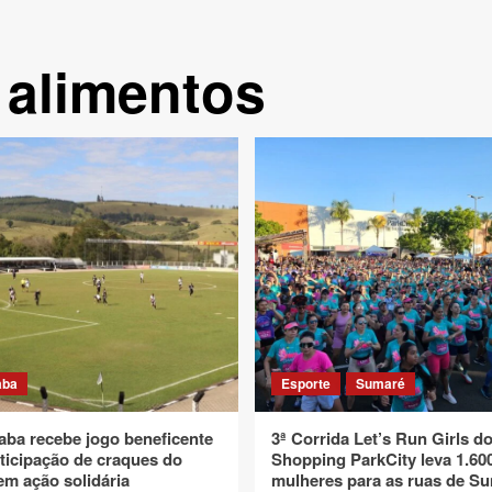
 alimentos
aba
Esporte
Sumaré
ba recebe jogo beneficente
3ª Corrida Let’s Run Girls d
ticipação de craques do
Shopping ParkCity leva 1.60
em ação solidária
mulheres para as ruas de S