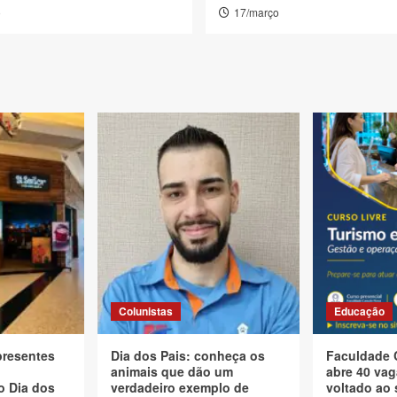
o
17/março
Colunistas
Educação
presentes
Dia dos Pais: conheça os
Faculdade 
animais que dão um
abre 40 vag
o Dia dos
verdadeiro exemplo de
voltado ao 