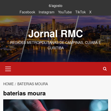
Skip
6/agosto
to
Facebook
Instagram
YouTube
TikTok
X
content
Jornal RMC
REGIÕES METROPOLITANAS DE CAMPINAS, CUIABÁ E
CURITIBA
Primary
Menu
HOME
BATERIAS MOURA
baterias moura