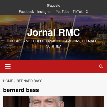
Skip
5/agosto
to
Facebook
Instagram
YouTube
TikTok
X
content
Jornal RMC
REGIÕES METROPOLITANAS DE CAMPINAS, CUIABÁ E
CURITIBA
Primary
Menu
HOME
BERNARD BASS
bernard bass