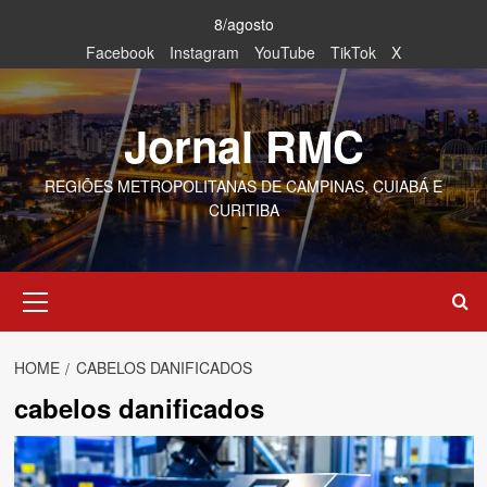
Skip
8/agosto
to
Facebook
Instagram
YouTube
TikTok
X
content
Jornal RMC
REGIÕES METROPOLITANAS DE CAMPINAS, CUIABÁ E
CURITIBA
Primary
Menu
HOME
CABELOS DANIFICADOS
cabelos danificados