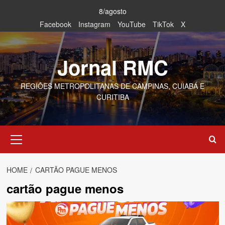
Skip
8/agosto
to
Facebook
Instagram
YouTube
TikTok
X
content
Jornal RMC
REGIÕES METROPOLITANAS DE CAMPINAS, CUIABÁ E
CURITIBA
Primary
Menu
HOME
CARTÃO PAGUE MENOS
cartão pague menos