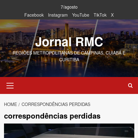
Skip
7/agosto
to
Facebook
Instagram
YouTube
TikTok
X
content
Jornal RMC
REGIÕES METROPOLITANAS DE CAMPINAS, CUIABÁ E
CURITIBA
Primary
Menu
HOME
CORRESPONDÊNCIAS PERDIDAS
correspondências perdidas