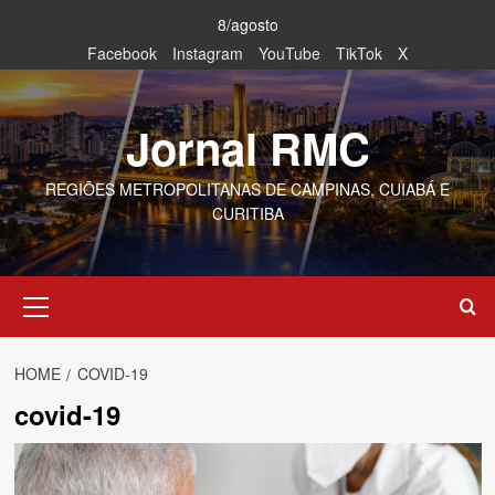
Skip
8/agosto
to
Facebook
Instagram
YouTube
TikTok
X
content
Jornal RMC
REGIÕES METROPOLITANAS DE CAMPINAS, CUIABÁ E
CURITIBA
Primary
Menu
HOME
COVID-19
covid-19