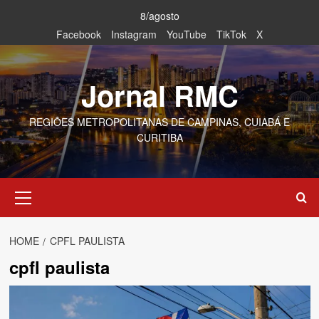
Skip
8/agosto
to
Facebook
Instagram
YouTube
TikTok
X
content
Jornal RMC
REGIÕES METROPOLITANAS DE CAMPINAS, CUIABÁ E
CURITIBA
Primary
Menu
HOME
CPFL PAULISTA
cpfl paulista