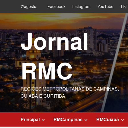
Skip
7/agosto
Facebook
Instagram
YouTube
Tik
to
content
Jornal
RMC
REGIÕES METROPOLITANAS DE CAMPINAS,
CUIABÁ E CURITIBA
Principal
RMCampinas
RMCuiabá