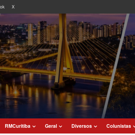
Tok
X
RMCuritiba
Geral
Diversos
Colunistas