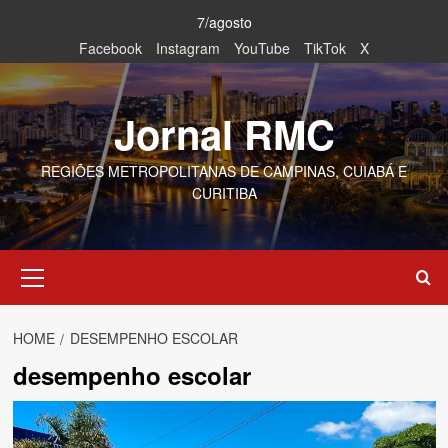
Skip
7/agosto
to
Facebook
Instagram
YouTube
TikTok
X
content
Jornal RMC
REGIÕES METROPOLITANAS DE CAMPINAS, CUIABÁ E
CURITIBA
Primary
Menu
HOME
DESEMPENHO ESCOLAR
desempenho escolar