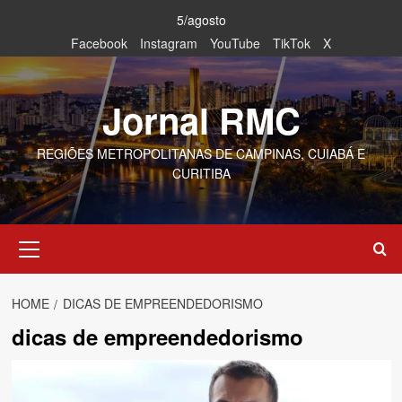
Skip
5/agosto
to
Facebook
Instagram
YouTube
TikTok
X
content
Jornal RMC
REGIÕES METROPOLITANAS DE CAMPINAS, CUIABÁ E
CURITIBA
Primary
Menu
HOME
DICAS DE EMPREENDEDORISMO
dicas de empreendedorismo