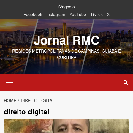
Skip
6/agosto
to
Facebook
Instagram
YouTube
TikTok
X
content
Jornal RMC
REGIÕES METROPOLITANAS DE CAMPINAS, CUIABÁ E
CURITIBA
Primary
Menu
HOME
DIREITO DIGITAL
direito digital