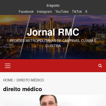
Skip
6/agosto
to
Facebook
Instagram
YouTube
TikTok
X
content
Jornal RMC
REGIÕES METROPOLITANAS DE CAMPINAS, CUIABÁ E
CURITIBA
Primary
Menu
HOME
DIREITO MÉDICO
direito médico