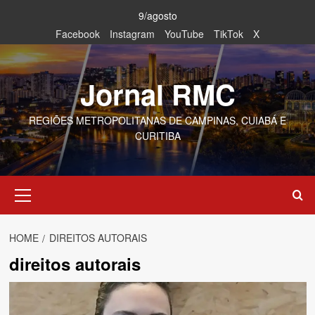
Skip
9/agosto
to
Facebook
Instagram
YouTube
TikTok
X
content
Jornal RMC
REGIÕES METROPOLITANAS DE CAMPINAS, CUIABÁ E
CURITIBA
Primary
Menu
HOME
DIREITOS AUTORAIS
direitos autorais