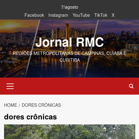
Skip
7/agosto
to
Facebook
Instagram
YouTube
TikTok
X
content
Jornal RMC
REGIÕES METROPOLITANAS DE CAMPINAS, CUIABÁ E
CURITIBA
Primary
Menu
HOME
DORES CRÔNICAS
dores crônicas