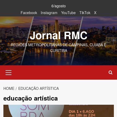
Skip
6/agosto
to
Facebook
Instagram
YouTube
TikTok
X
content
Jornal RMC
REGIÕES METROPOLITANAS DE CAMPINAS, CUIABÁ E
CURITIBA
Primary
Menu
HOME
EDUCAÇÃO ARTÍSTICA
educação artística