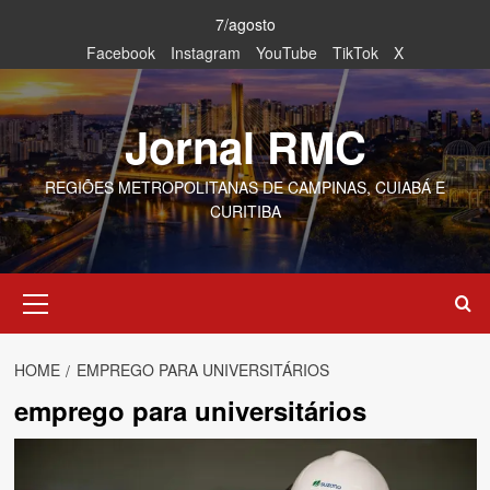
Skip
7/agosto
to
Facebook
Instagram
YouTube
TikTok
X
content
Jornal RMC
REGIÕES METROPOLITANAS DE CAMPINAS, CUIABÁ E
CURITIBA
Primary
Menu
HOME
EMPREGO PARA UNIVERSITÁRIOS
emprego para universitários