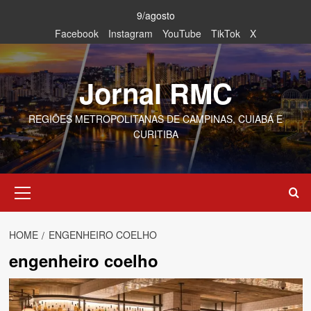
Skip
9/agosto
to
Facebook
Instagram
YouTube
TikTok
X
content
Jornal RMC
REGIÕES METROPOLITANAS DE CAMPINAS, CUIABÁ E
CURITIBA
Primary
Menu
HOME
ENGENHEIRO COELHO
engenheiro coelho