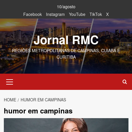
Skip
10/agosto
to
Facebook
Instagram
YouTube
TikTok
X
content
Jornal RMC
REGIÕES METROPOLITANAS DE CAMPINAS, CUIABÁ E
CURITIBA
Primary
Menu
HOME
HUMOR EM CAMPINAS
humor em campinas