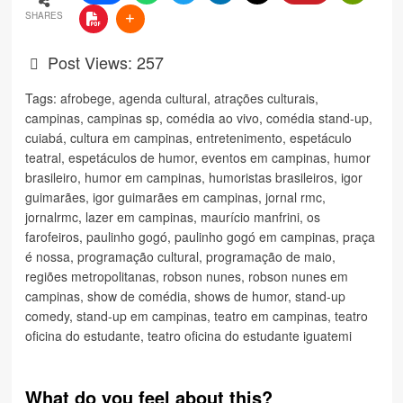
SHARES
Post Views:
257
Tags:
afrobege
,
agenda cultural
,
atrações culturais
,
campinas
,
campinas sp
,
comédia ao vivo
,
comédia stand-up
,
cuiabá
,
cultura em campinas
,
entretenimento
,
espetáculo
teatral
,
espetáculos de humor
,
eventos em campinas
,
humor
brasileiro
,
humor em campinas
,
humoristas brasileiros
,
igor
guimarães
,
igor guimarães em campinas
,
jornal rmc
,
jornalrmc
,
lazer em campinas
,
maurício manfrini
,
os
farofeiros
,
paulinho gogó
,
paulinho gogó em campinas
,
praça
é nossa
,
programação cultural
,
programação de maio
,
regiões metropolitanas
,
robson nunes
,
robson nunes em
campinas
,
show de comédia
,
shows de humor
,
stand-up
comedy
,
stand-up em campinas
,
teatro em campinas
,
teatro
oficina do estudante
,
teatro oficina do estudante iguatemi
What do you feel about this?