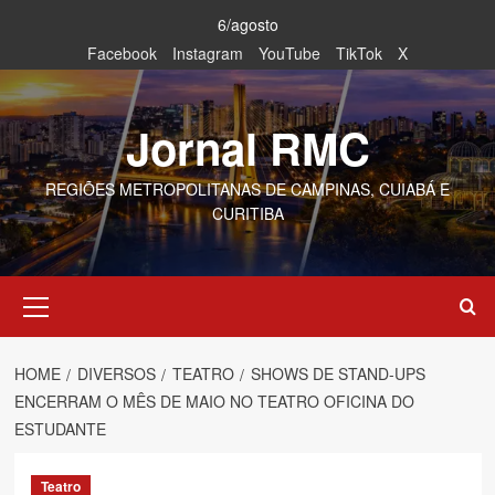
Skip
6/agosto
to
Facebook
Instagram
YouTube
TikTok
X
content
Jornal RMC
REGIÕES METROPOLITANAS DE CAMPINAS, CUIABÁ E
CURITIBA
Primary
Menu
HOME
DIVERSOS
TEATRO
SHOWS DE STAND-UPS
ENCERRAM O MÊS DE MAIO NO TEATRO OFICINA DO
ESTUDANTE
Teatro