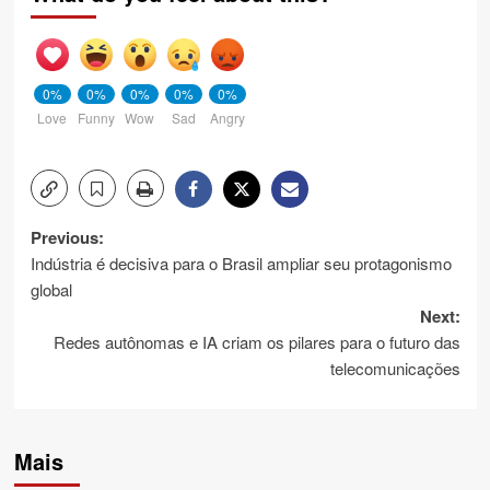
0%
0%
0%
0%
0%
Love
Funny
Wow
Sad
Angry
Post
Previous:
Indústria é decisiva para o Brasil ampliar seu protagonismo
navigation
global
Next:
Redes autônomas e IA criam os pilares para o futuro das
telecomunicações
Mais