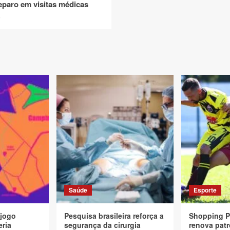
eparo em visitas médicas
o
Saúde
Esporte
 jogo
Pesquisa brasileira reforça a
Shopping P
eria
segurança da cirurgia
renova patr