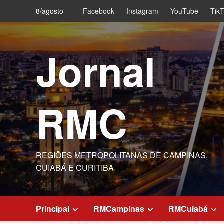
Skip
8/agosto
Facebook
Instagram
YouTube
Tik
to
content
Jornal
RMC
REGIÕES METROPOLITANAS DE CAMPINAS,
CUIABÁ E CURITIBA
Principal
RMCampinas
RMCuiabá