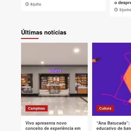
o despr
8/julho
3/junh
Últimas notícias
Campinas
Cultura
Vivo apresenta novo
“Ana Batucada”:
conceito de experiência em
educativo de bat