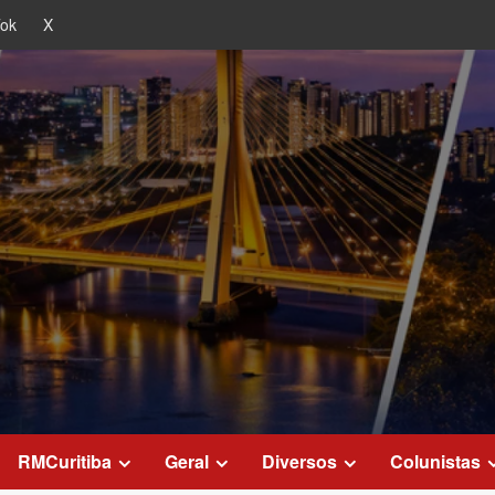
Tok
X
RMCuritiba
Geral
Diversos
Colunistas