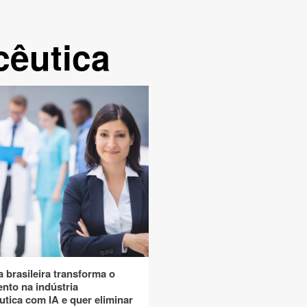
cêutica
 brasileira transforma o
nto na indústria
utica com IA e quer eliminar