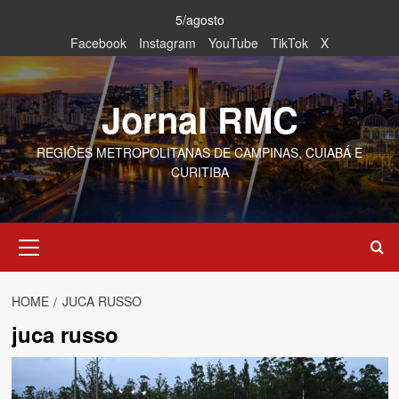
Skip
5/agosto
to
Facebook
Instagram
YouTube
TikTok
X
content
Jornal RMC
REGIÕES METROPOLITANAS DE CAMPINAS, CUIABÁ E
CURITIBA
Primary
Menu
HOME
JUCA RUSSO
juca russo