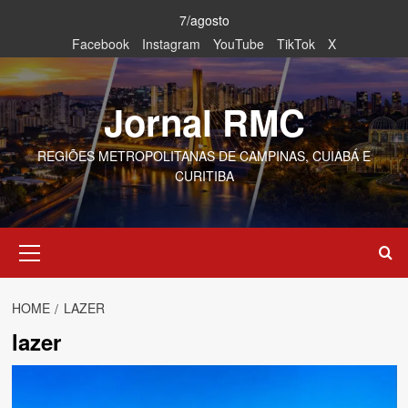
Skip
7/agosto
to
Facebook
Instagram
YouTube
TikTok
X
content
Jornal RMC
REGIÕES METROPOLITANAS DE CAMPINAS, CUIABÁ E
CURITIBA
Primary
Menu
HOME
LAZER
lazer