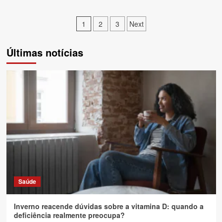
Paginação
1
2
3
Next
de
Últimas notícias
posts
Saúde
Inverno reacende dúvidas sobre a vitamina D: quando a
deficiência realmente preocupa?