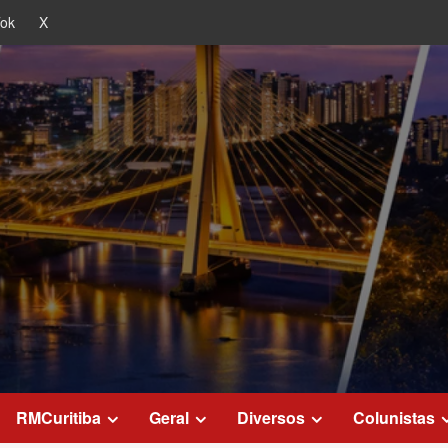
Tok
X
RMCuritiba
Geral
Diversos
Colunistas