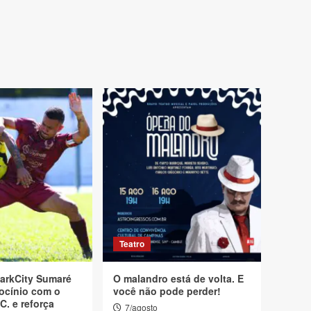
Teatro
arkCity Sumaré
O malandro está de volta. E
ocínio com o
você não pode perder!
C. e reforça
7/agosto