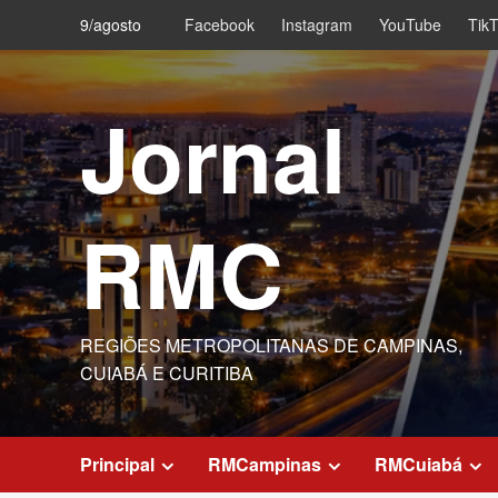
Skip
9/agosto
Facebook
Instagram
YouTube
Tik
to
content
Jornal
RMC
REGIÕES METROPOLITANAS DE CAMPINAS,
CUIABÁ E CURITIBA
Principal
RMCampinas
RMCuiabá