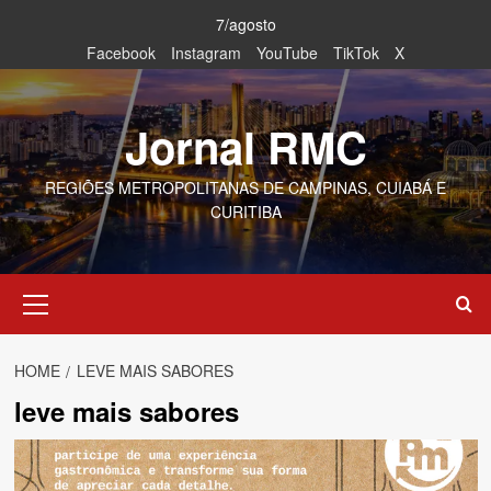
Skip
7/agosto
to
Facebook
Instagram
YouTube
TikTok
X
content
Jornal RMC
REGIÕES METROPOLITANAS DE CAMPINAS, CUIABÁ E
CURITIBA
Primary
Menu
HOME
LEVE MAIS SABORES
leve mais sabores