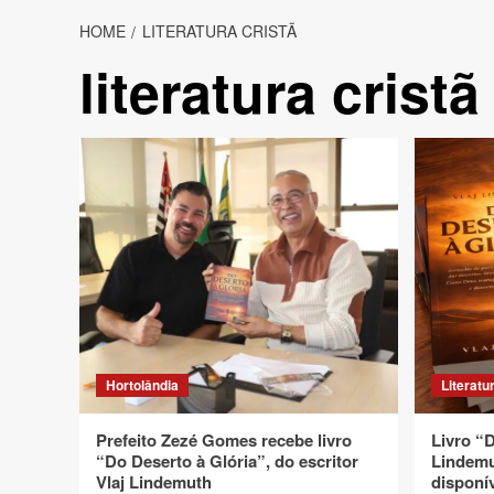
HOME
LITERATURA CRISTÃ
literatura cristã
Hortolândia
Literatu
Prefeito Zezé Gomes recebe livro
Livro “D
“Do Deserto à Glória”, do escritor
Lindemut
Vlaj Lindemuth
disponív