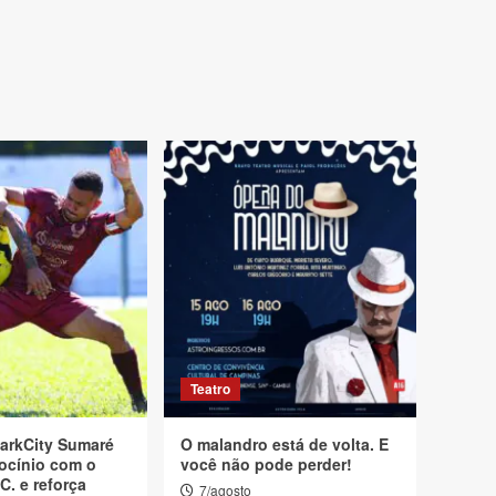
Teatro
arkCity Sumaré
O malandro está de volta. E
ocínio com o
você não pode perder!
C. e reforça
7/agosto