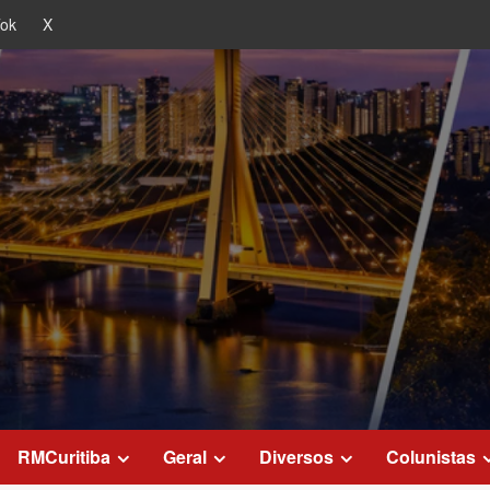
Tok
X
RMCuritiba
Geral
Diversos
Colunistas