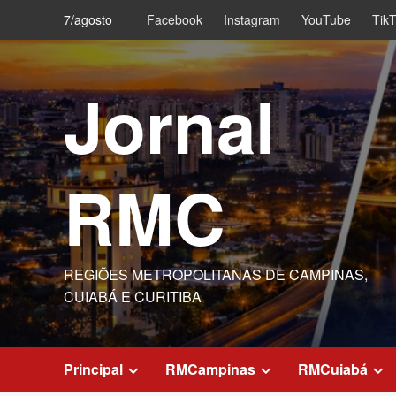
Skip
7/agosto
Facebook
Instagram
YouTube
Tik
to
content
Jornal
RMC
REGIÕES METROPOLITANAS DE CAMPINAS,
CUIABÁ E CURITIBA
Principal
RMCampinas
RMCuiabá