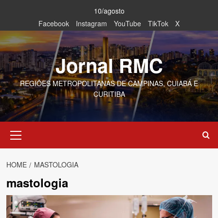
Skip
10/agosto
to
Facebook
Instagram
YouTube
TikTok
X
content
Jornal RMC
REGIÕES METROPOLITANAS DE CAMPINAS, CUIABÁ E
CURITIBA
Primary
Menu
HOME
MASTOLOGIA
mastologia