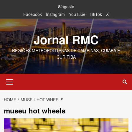
Skip
8/agosto
to
Facebook
Instagram
YouTube
TikTok
X
content
Jornal RMC
REGIÕES METROPOLITANAS DE CAMPINAS, CUIABÁ E
CURITIBA
Primary
Menu
HOME
MUSEU HOT WHEELS
museu hot wheels