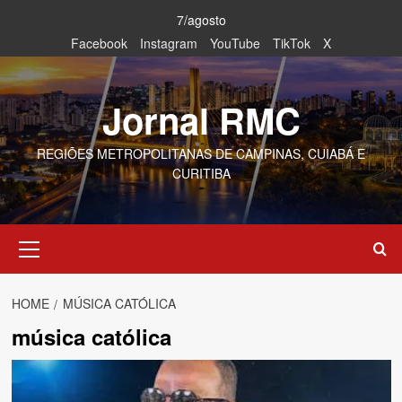
Skip
7/agosto
to
Facebook
Instagram
YouTube
TikTok
X
content
Jornal RMC
REGIÕES METROPOLITANAS DE CAMPINAS, CUIABÁ E
CURITIBA
Primary
Menu
HOME
MÚSICA CATÓLICA
música católica