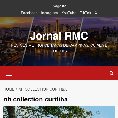
Skip
7/agosto
to
Facebook
Instagram
YouTube
TikTok
X
content
Jornal RMC
REGIÕES METROPOLITANAS DE CAMPINAS, CUIABÁ E
CURITIBA
Primary
Menu
HOME
NH COLLECTION CURITIBA
nh collection curitiba