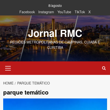
Skip
8/agosto
to
Facebook
Instagram
YouTube
TikTok
X
content
Jornal RMC
REGIÕES METROPOLITANAS DE CAMPINAS, CUIABÁ E
CURITIBA
Primary
Menu
HOME
PARQUE TEMÁTICO
parque temático