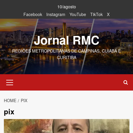
Skip
10/agosto
to
Facebook
Instagram
YouTube
TikTok
X
content
Jornal RMC
REGIÕES METROPOLITANAS DE CAMPINAS, CUIABÁ E
CURITIBA
Primary
Menu
HOME
PIX
pix