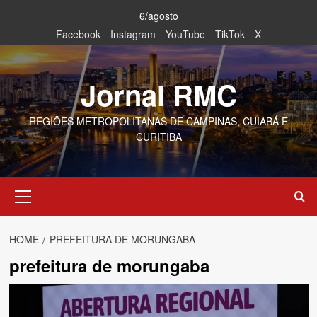
Skip
6/agosto
to
Facebook
Instagram
YouTube
TikTok
X
content
Jornal RMC
REGIÕES METROPOLITANAS DE CAMPINAS, CUIABÁ E
CURITIBA
Primary
Menu
HOME
PREFEITURA DE MORUNGABA
prefeitura de morungaba