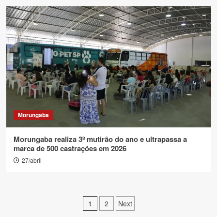
Morungaba
Morungaba realiza 3º mutirão do ano e ultrapassa a
marca de 500 castrações em 2026
27/abril
Paginação
1
2
Next