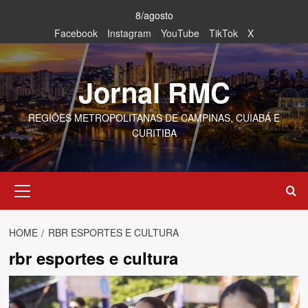
Skip
8/agosto
to
Facebook
Instagram
YouTube
TikTok
X
content
Jornal RMC
REGIÕES METROPOLITANAS DE CAMPINAS, CUIABÁ E
CURITIBA
Primary
Menu
HOME
RBR ESPORTES E CULTURA
rbr esportes e cultura