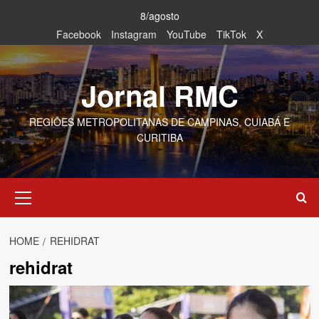
Skip
8/agosto
to
Facebook
Instagram
YouTube
TikTok
X
content
Jornal RMC
REGIÕES METROPOLITANAS DE CAMPINAS, CUIABÁ E
CURITIBA
Primary
Menu
HOME
REHIDRAT
rehidrat