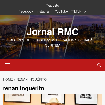
Skip
7/agosto
to
Facebook
Instagram
YouTube
TikTok
X
content
Jornal RMC
REGIÕES METROPOLITANAS DE CAMPINAS, CUIABÁ E
CURITIBA
Primary
Menu
HOME
RENAN INQUÉRITO
renan inquérito