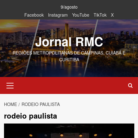
Skip
9/agosto
to
Facebook
Instagram
YouTube
TikTok
X
content
Jornal RMC
REGIÕES METROPOLITANAS DE CAMPINAS, CUIABÁ E
CURITIBA
Primary
Menu
HOME
RODEIO PAULISTA
rodeio paulista