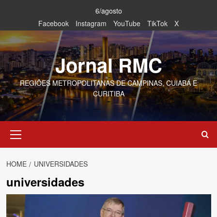
Skip
6/agosto
to
Facebook
Instagram
YouTube
TikTok
X
content
Jornal RMC
REGIÕES METROPOLITANAS DE CAMPINAS, CUIABÁ E
CURITIBA
Primary
Menu
HOME
UNIVERSIDADES
universidades