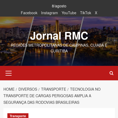
Skip
8/agosto
to
Facebook
Instagram
YouTube
TikTok
X
content
Jornal RMC
REGIÕES METROPOLITANAS DE CAMPINAS, CUIABÁ E
CURITIBA
Primary
Menu
HOME
DIVERSOS
TRANSPORTE
TECNOLOGIA NO
TRANSPORTE DE CARGAS PERIGOSAS AMPLIA A
SEGURANÇA DAS RODOVIAS BRASILEIRAS
Transporte