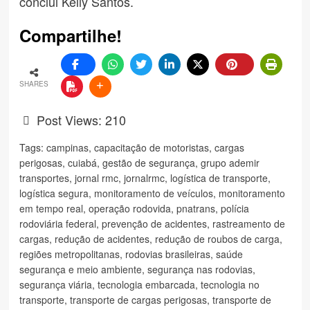
conclui Kelly Santos.
Compartilhe!
SHARES
Post Views:
210
Tags:
campinas
,
capacitação de motoristas
,
cargas
perigosas
,
cuiabá
,
gestão de segurança
,
grupo ademir
transportes
,
jornal rmc
,
jornalrmc
,
logística de transporte
,
logística segura
,
monitoramento de veículos
,
monitoramento
em tempo real
,
operação rodovida
,
pnatrans
,
polícia
rodoviária federal
,
prevenção de acidentes
,
rastreamento de
cargas
,
redução de acidentes
,
redução de roubos de carga
,
regiões metropolitanas
,
rodovias brasileiras
,
saúde
segurança e meio ambiente
,
segurança nas rodovias
,
segurança viária
,
tecnologia embarcada
,
tecnologia no
transporte
,
transporte de cargas perigosas
,
transporte de