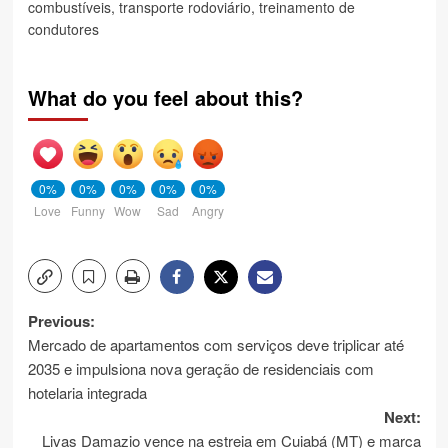
combustíveis
,
transporte rodoviário
,
treinamento de
condutores
What do you feel about this?
0%
0%
0%
0%
0%
Love
Funny
Wow
Sad
Angry
Post
Previous:
Mercado de apartamentos com serviços deve triplicar até
navigation
2035 e impulsiona nova geração de residenciais com
hotelaria integrada
Next:
Livas Damazio vence na estreia em Cuiabá (MT) e marca