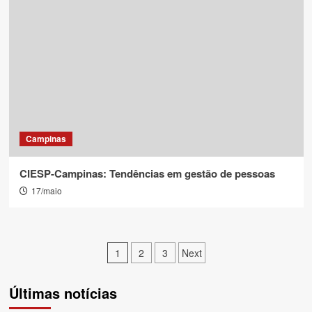
Campinas
CIESP-Campinas: Tendências em gestão de pessoas
17/maio
Paginação
1
2
3
Next
de
Últimas notícias
posts