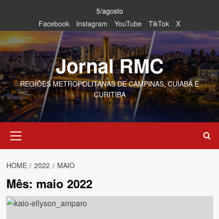
Skip
5/agosto
to
Facebook
Instagram
YouTube
TikTok
X
content
Jornal RMC
REGIÕES METROPOLITANAS DE CAMPINAS, CUIABÁ E
CURITIBA
Primary
Menu
HOME
2022
MAIO
Mês:
maio 2022