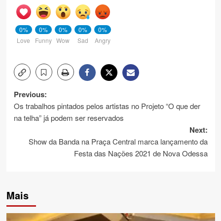
0%
0%
0%
0%
0%
Love
Funny
Wow
Sad
Angry
Post
Previous:
Os trabalhos pintados pelos artistas no Projeto “O que der
navigation
na telha” já podem ser reservados
Next:
Show da Banda na Praça Central marca lançamento da
Festa das Nações 2021 de Nova Odessa
Mais