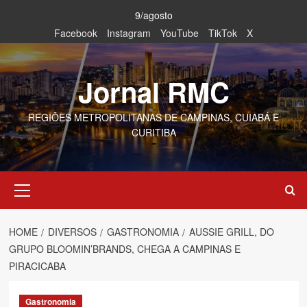
Skip
9/agosto
to
Facebook
Instagram
YouTube
TikTok
X
content
Jornal RMC
REGIÕES METROPOLITANAS DE CAMPINAS, CUIABÁ E
CURITIBA
Primary
Menu
HOME
DIVERSOS
GASTRONOMIA
AUSSIE GRILL, DO
GRUPO BLOOMIN’BRANDS, CHEGA A CAMPINAS E
PIRACICABA
Gastronomia