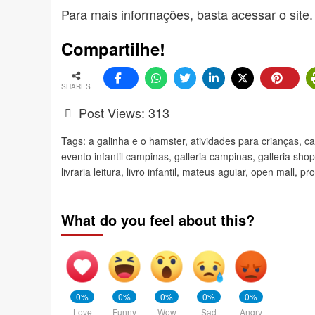
Para mais informações, basta acessar o
site
.
Compartilhe!
SHARES
Post Views:
313
Tags:
a galinha e o hamster
,
atividades para crianças
,
c
evento infantil campinas
,
galleria campinas
,
galleria sho
livraria leitura
,
livro infantil
,
mateus aguiar
,
open mall
,
pro
What do you feel about this?
0%
0%
0%
0%
0%
Love
Funny
Wow
Sad
Angry