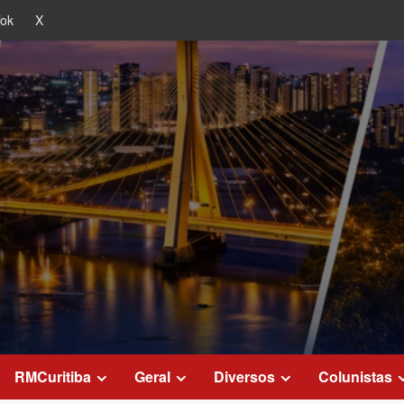
Tok
X
RMCuritiba
Geral
Diversos
Colunistas