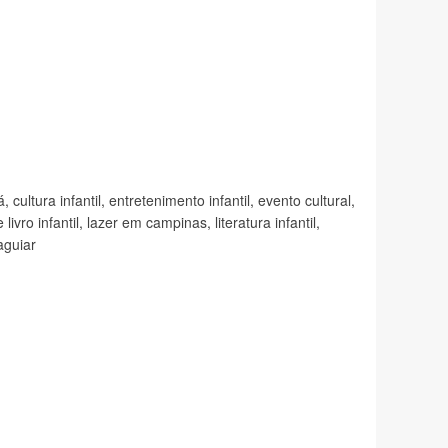
á
,
cultura infantil
,
entretenimento infantil
,
evento cultural
,
livro infantil
,
lazer em campinas
,
literatura infantil
,
aguiar