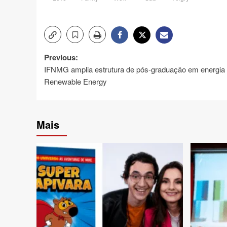
Post
Previous:
IFNMG amplia estrutura de pós-graduação em energia 
navigation
Renewable Energy
Mais