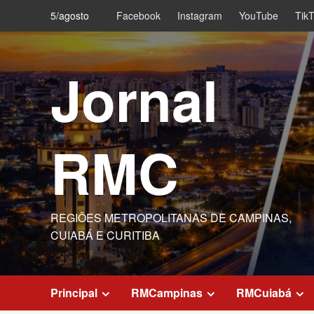
Skip
5/agosto
Facebook
Instagram
YouTube
Tik
to
content
Jornal
RMC
REGIÕES METROPOLITANAS DE CAMPINAS,
CUIABÁ E CURITIBA
Principal
RMCampinas
RMCuiabá