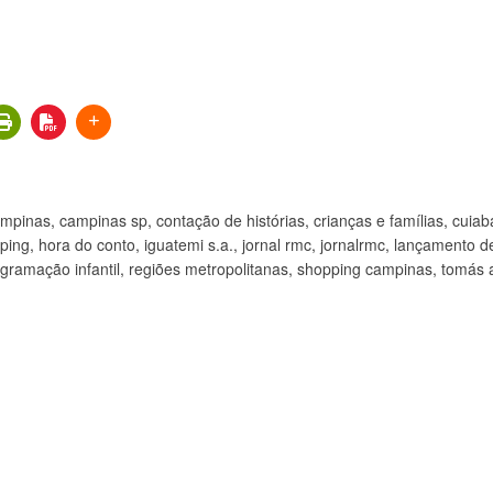
ampinas
,
campinas sp
,
contação de histórias
,
crianças e famílias
,
cuiab
pping
,
hora do conto
,
iguatemi s.a.
,
jornal rmc
,
jornalrmc
,
lançamento de 
gramação infantil
,
regiões metropolitanas
,
shopping campinas
,
tomás 