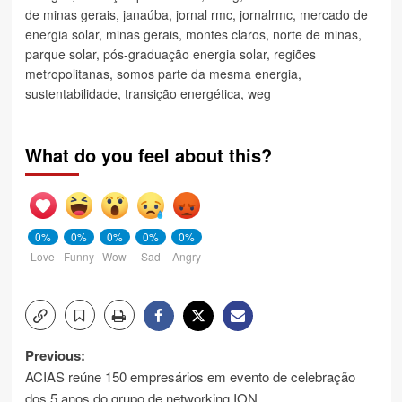
de minas gerais
,
janaúba
,
jornal rmc
,
jornalrmc
,
mercado de
energia solar
,
minas gerais
,
montes claros
,
norte de minas
,
parque solar
,
pós-graduação energia solar
,
regiões
metropolitanas
,
somos parte da mesma energia
,
sustentabilidade
,
transição energética
,
weg
What do you feel about this?
0%
0%
0%
0%
0%
Love
Funny
Wow
Sad
Angry
Post
Previous:
ACIAS reúne 150 empresários em evento de celebração
navigation
dos 5 anos do grupo de networking ION