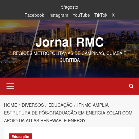
Skip
5/agosto
to
Facebook
Instagram
YouTube
TikTok
X
content
Jornal RMC
REGIÕES METROPOLITANAS DE CAMPINAS, CUIABÁ E
CURITIBA
Primary
Menu
HOME
DIVERSOS
EDUCAÇÃO
IFNMG AMPLIA
ESTRUTURA DE PÓS-GRADUAÇÃO EM ENERGIA SOLAR COM
APOIO DA ATLAS RENEWABLE ENERGY
Educação