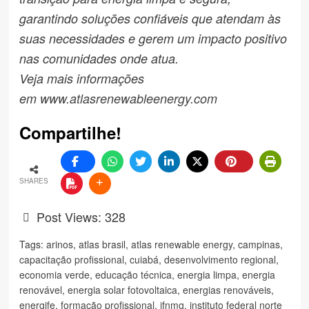
garantindo soluções confiáveis que atendam às
suas necessidades e gerem um impacto positivo
nas comunidades onde atua.
Veja mais informações
em
www.atlasrenewableenergy.com
Compartilhe!
SHARES
Post Views:
328
Tags:
arinos
,
atlas brasil
,
atlas renewable energy
,
campinas
,
capacitação profissional
,
cuiabá
,
desenvolvimento regional
,
economia verde
,
educação técnica
,
energia limpa
,
energia
renovável
,
energia solar fotovoltaica
,
energias renováveis
,
energife
,
formação profissional
,
ifnmg
,
instituto federal norte