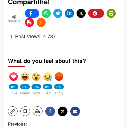
Compartilhe!
SHARES
Post Views:
4.787
What do you feel about this?
0%
0%
0%
0%
0%
Love
Funny
Wow
Sad
Angry
Post
Previous: