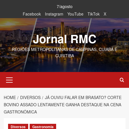
Skip
7/agosto
to
Facebook
Instagram
YouTube
TikTok
X
content
Jornal RMC
REGIÕES METROPOLITANAS DE CAMPINAS, CUIABÁ E
CURITIBA
Primary
Menu
HOME
DIVERSOS
JÁ OUVIU FALAR EM BRASATO? CORTE
BOVINO ASSADO LENTAMENTE GANHA DESTAQUE NA CENA
GASTRONÔMICA
Diversos
Gastronomia