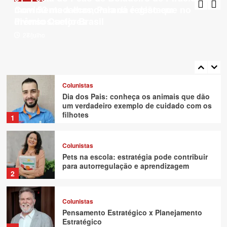
estética
5
Com 53 medalhas, Paraná é destaque no
movimenta a economia da região em
Prêmio Queijo Brasil
diversos setores
Colunistas
28/julho
27/julho
Boas políticas públicas também
aprendemPor Régis Nishimoto*
6
Colunistas
Dia dos Pais: conheça os animais que dão
um verdadeiro exemplo de cuidado com os
filhotes
1
Colunistas
Pets na escola: estratégia pode contribuir
para autorregulação e aprendizagem
2
Colunistas
Pensamento Estratégico x Planejamento
Estratégico