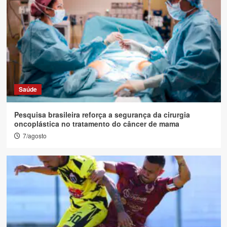
Colunistas
Pets na escola: estratégia pode contribuir
para autorregulação e aprendizagem
2
Colunistas
Saúde
Pensamento Estratégico x Planejamento
Estratégico
3
Pesquisa brasileira reforça a segurança da cirurgia
oncoplástica no tratamento do câncer de mama
7/agosto
Colunistas
O que José ensina sobre ser Pai de
Verdade
4
Colunistas
Direito do Consumidor: O mercado da
autoestima e os limites do Direito na
estética
5