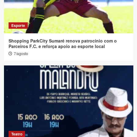
Colunistas
Boas políticas públicas também
aprendemPor Régis Nishimoto*
Esporte
6
Shopping ParkCity Sumaré renova patrocínio com o
Parceiros F.C. e reforça apoio ao esporte local
7/agosto
Teatro