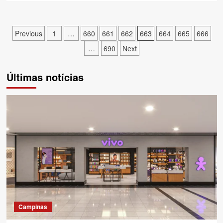
Paginação
Previous
1
…
660
661
662
663
664
665
666
…
690
Next
de
posts
Últimas notícias
Campinas