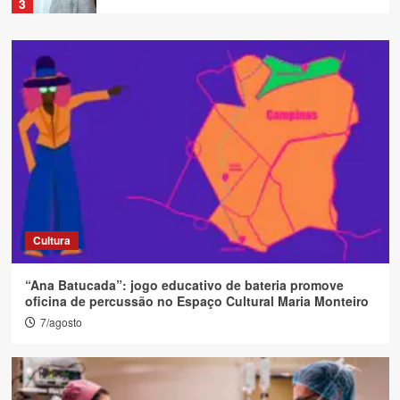
3
Colunistas
O que José ensina sobre ser Pai de
Verdade
4
Colunistas
Direito do Consumidor: O mercado da
autoestima e os limites do Direito na
estética
5
Cultura
Colunistas
Boas políticas públicas também
“Ana Batucada”: jogo educativo de bateria promove
aprendemPor Régis Nishimoto*
6
oficina de percussão no Espaço Cultural Maria Monteiro
7/agosto
Colunistas
Dia dos Pais: conheça os animais que dão
um verdadeiro exemplo de cuidado com os
filhotes
1