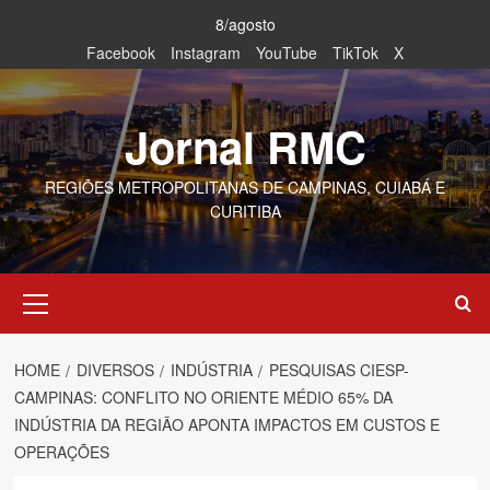
Skip
8/agosto
to
Facebook
Instagram
YouTube
TikTok
X
content
Jornal RMC
REGIÕES METROPOLITANAS DE CAMPINAS, CUIABÁ E
CURITIBA
Primary
Menu
HOME
DIVERSOS
INDÚSTRIA
PESQUISAS CIESP-
CAMPINAS: CONFLITO NO ORIENTE MÉDIO 65% DA
INDÚSTRIA DA REGIÃO APONTA IMPACTOS EM CUSTOS E
OPERAÇÕES