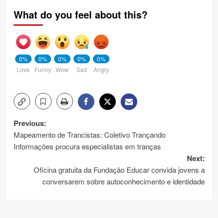
What do you feel about this?
0%
0%
0%
0%
0%
Love
Funny
Wow
Sad
Angry
Post
Previous:
Mapeamento de Trancistas: Coletivo Trançando
navigation
Informações procura especialistas em tranças
Next:
Oficina gratuita da Fundação Educar convida jovens a
conversarem sobre autoconhecimento e identidade