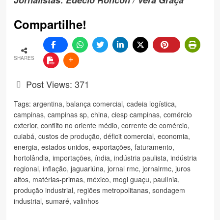
Compartilhe!
SHARES
Post Views:
371
Tags:
argentina
,
balança comercial
,
cadeia logística
,
campinas
,
campinas sp
,
china
,
ciesp campinas
,
comércio
exterior
,
conflito no oriente médio
,
corrente de comércio
,
cuiabá
,
custos de produção
,
déficit comercial
,
economia
,
energia
,
estados unidos
,
exportações
,
faturamento
,
hortolândia
,
importações
,
índia
,
indústria paulista
,
indústria
regional
,
inflação
,
jaguariúna
,
jornal rmc
,
jornalrmc
,
juros
altos
,
matérias-primas
,
méxico
,
mogi guaçu
,
paulínia
,
produção industrial
,
regiões metropolitanas
,
sondagem
industrial
,
sumaré
,
valinhos