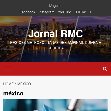
Skip
6/agosto
to
Facebook
Instagram
YouTube
TikTok
X
content
Jornal RMC
REGIÕES METROPOLITANAS DE CAMPINAS, CUIABÁ E
CURITIBA
Primary
Menu
HOME
MÉXICO
méxico